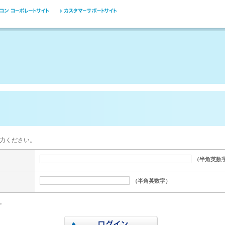
力ください。
（半角英数
（半角英数字）
。